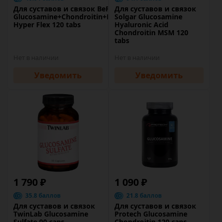
Для суставов и связок BeFirst
Для суставов и связок
Glucosamine+Chondroitin+MSM
Solgar Glucosamine
Hyper Flex 120 tabs
Hyaluronic Acid
Chondroitin MSM 120
tabs
Нет в наличии
Нет в наличии
Уведомить
Уведомить
1 790 ₽
1 090 ₽
35.8 баллов
21.8 баллов
Для суставов и связок
Для суставов и связок
TwinLab Glucosamine
Protech Glucosamine
Sulfate 90 caps
Chondroitin 120 caps