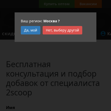
Купить оптом
Вакансии
Ваш регион:
Москва
?
Да, мой
Нет, выберу другой
К
СКИДКИ
АКЦИИ
Бесплатная
консультация и подбор
добавок от специалиста
2scoop
Имя