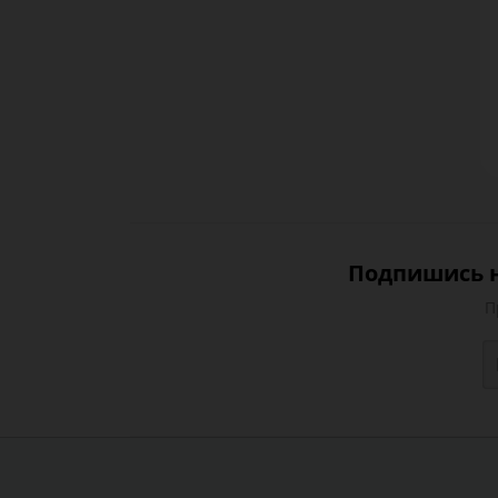
Подпишись н
П