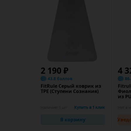
2 190 ₽
4 3
43.8 баллов
86
FitRule Серый коврик из
Fitru
TPE (Ступени Сознания)
Фиол
из PU
Наличие:
1 шт
Купить в 1 клик
Нет в 
В корзину
Увед