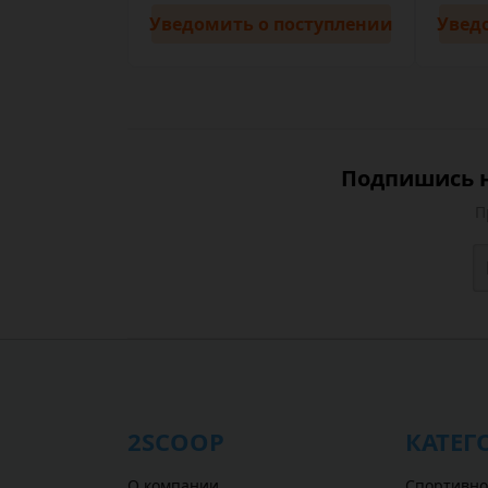
Уведомить
о поступлении
Увед
Подпишись н
П
2SCOOP
КАТЕГ
О компании
Спортивно