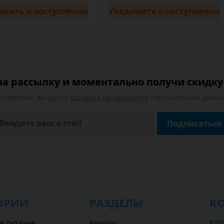
омить
о поступлении
Уведомить
о поступлении
а рассылку и моментально получи скидку 
родолжая, вы даете
согласие на обработку
персональных данны
Подписаться
ОРИИ
РАЗДЕЛЫ
К
е питание
Бренды
КУРС