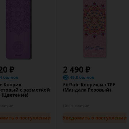
20 ₽
2 490 ₽
.4 баллов
49.8 баллов
le Коврик
FitRule Коврик из TPE
етовый с разметкой
(Мандала Розовый)
 (Цветение)
наличии
Нет в наличии
омить
о поступлении
Уведомить
о поступлении