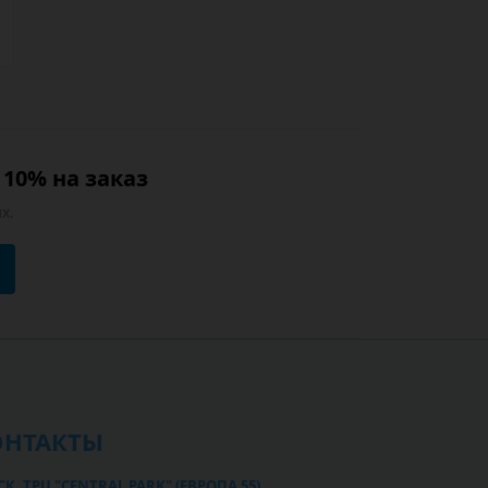
10% на заказ
х.
ОНТАКТЫ
К, ТРЦ "CENTRAL PARK" (ЕВРОПА 55)