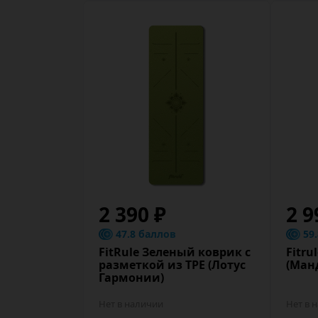
2 390 ₽
2 9
47.8 баллов
59
FitRule Зеленый коврик c
Fitru
разметкой из TPE (Лотус
(Ман
Гармонии)
Нет в наличии
Нет в 