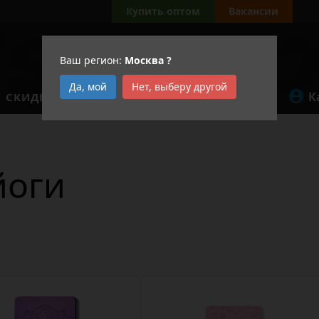
Купить оптом
Вакансии
Ваш регион:
Москва
?
Да, мой
Нет, выберу другой
К
СКИДКИ
АКЦИИ
йоги