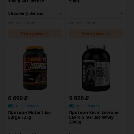
1800g NO lactose
500g
Нет в наличии
Нет в наличии
Уведомить
Уведомить
6 690 ₽
9 020 ₽
133.8 баллов
188.8 баллов
Протеин Mutant Iso
Протеин Kevin Levrone
Surge 727g
Levro Silver Iso Whey
2000g