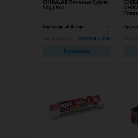
CHIKALAB Печенье Cуфле
CHIK
55g ( 8х )
CHIK
Глаз
Наличие:
19 шт
Купить в 1 клик
Наличи
В корзину