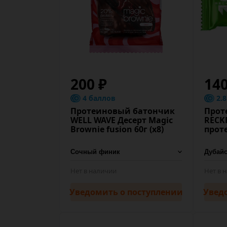
200 ₽
140
4 баллов
2.
Протеиновый батончик
Прот
WELL WAVE Десерт Magic
RECK
Brownie fusion 60г (х8)
прот
Нет в наличии
Нет в 
Уведомить
о поступлении
Увед