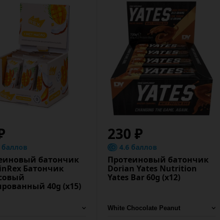
₽
230 ₽
6 баллов
4.6 баллов
еиновый батончик
Протеиновый батончик
einRex Батончик
Dorian Yates Nutrition
совый
Yates Bar 60g (x12)
ированный 40g (x15)