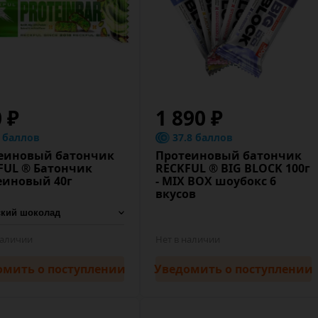
 ₽
1 890 ₽
8 баллов
37.8 баллов
еиновый батончик
Протеиновый батончик
FUL ® Батончик
RECKFUL ® BIG BLOCK 100г
еиновый 40г
- MIX BOX шоубокс 6
вкусов
наличии
Нет в наличии
омить
о поступлении
Уведомить
о поступлении