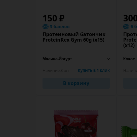
150 ₽
300
3 баллов
6 
Протеиновый батончик
Прот
ProteinRex Gym 60g (х15)
Prote
(х12)
Наличие:
3 шт
Купить в 1 клик
Наличи
В корзину