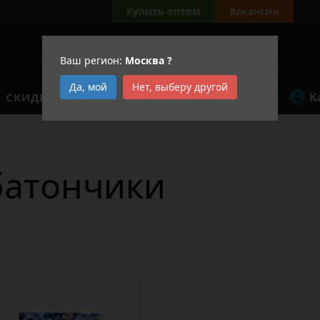
Купить оптом
Вакансии
Ваш регион:
Москва
?
Да, мой
Нет, выберу другой
К
СКИДКИ
АКЦИИ
батончики