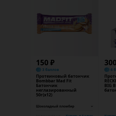
150 ₽
30
3 баллов
6 
Протеиновый батончик
Прот
Bombbar Mad Fit
RECK
Батончик
BIG B
неглазированный
бато
50г(x12)