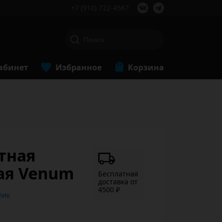
+7 (910) 722-4567
абинет
Избранное
Корзина
тная
ая Venum
Бесплатная
доставка от
4500 ₽
ь в 1 клик