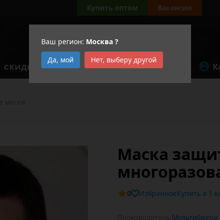
Купить оптом
Вакансии
Ваш регион:
Москва
?
Да, мой
Нет, выберу другой
К
СКИДКИ
АКЦИИ
е маски
Маска защи
многоразов
0
Избранное
Купит
Производитель:
Мультибренд